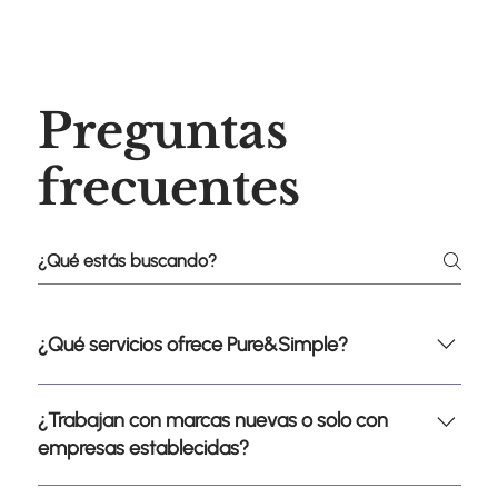
Preguntas
frecuentes
¿Qué servicios ofrece Pure&Simple?
Pure&Simple ofrece servicios integrales para el
¿Trabajan con marcas nuevas o solo con
desarrollo y crecimiento de marcas, incluyendo
empresas establecidas?
estrategia digital, branding, desarrollo de e-
commerce, social media, campañas
Trabajamos tanto con marcas emergentes que